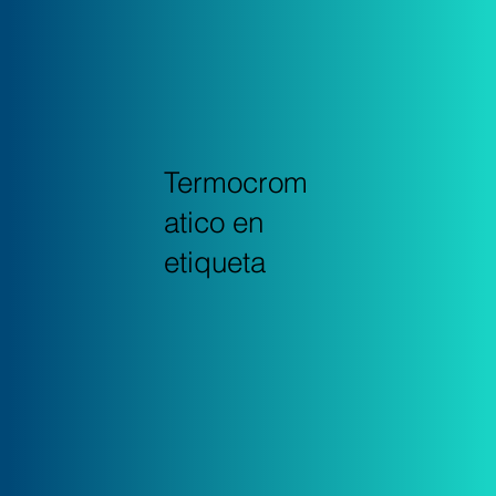
Termocrom
atico en
etiqueta