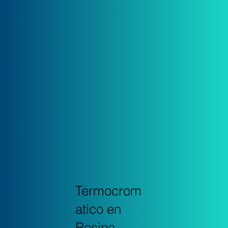
Termocrom
atico en
Resina