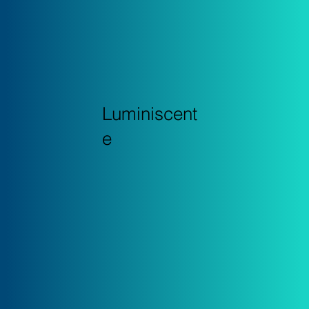
Luminiscent
e