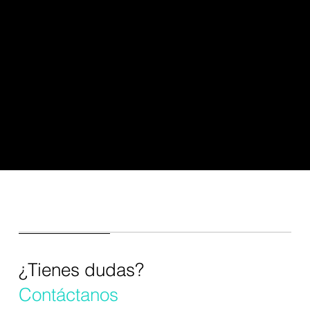
3
Pedidos Mínimos
50,000 piezas por diseño
TODOS los tamaños de envase
Color de plástico según catálogo
IML ORANGE PEEL METÁLICO
IML DOBLE IMPRESIÓN
¿Tienes dudas?
Contáctanos